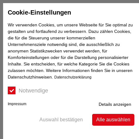
Impressum
Datenschutz
Kontakt
Cookie-Einstellungen
Wir verwenden Cookies, um unsere Webseite für Sie optimal zu
☰
gestalten und fortlaufend zu verbessern. Dazu zählen Cookies,
die für die Steuerung unserer kommerziellen
Unternehmensziele notwendig sind, die ausschließlich zu
anonymen Statistikzwecken verwendet werden, für
Willkommen in der Internet Apotheke von Günther Pilz
Komforteinstellungen oder für die Darstellung personalisierter
Inhalte. Sie entscheiden, für welche Kategorie Sie die Cookies
zulassen möchten. Weitere Informationen finden Sie in unseren
Datenschutzhinweisen.
Datenschutzerklärung
Startseite
Notwendige
Apotheke
Shop
Impressum
Details anzeigen
Service
Kontakt
Auswahl bestätigen
Alle auswählen
Barrierefreiheit